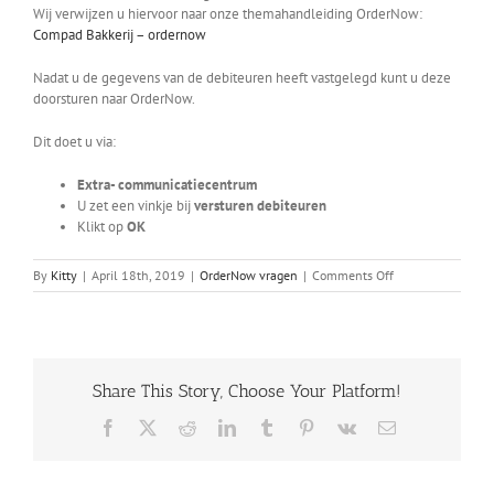
Wij verwijzen u hiervoor naar onze themahandleiding OrderNow:
Compad Bakkerij – ordernow
Nadat u de gegevens van de debiteuren heeft vastgelegd kunt u deze
doorsturen naar OrderNow.
Dit doet u via:
Extra- communicatiecentrum
U zet een vinkje bij
versturen debiteuren
Klikt op
OK
on
By
Kitty
|
April 18th, 2019
|
OrderNow vragen
|
Comments Off
Hoe
verstuur
ik
mijn
debiteuren
Share This Story, Choose Your Platform!
naar
OrderNow
Facebook
X
Reddit
LinkedIn
Tumblr
Pinterest
Vk
Email