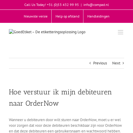
Skip
Call Us Today! +31 (0)53 432 99 95
|
info@compad.nl
to
content
Nieuwste versie
Help op afstand
Handleidingen
Previous
Next
Hoe verstuur ik mijn debiteuren
naar OrderNow
Wanneer u debiteuren door wilt sturen naar OrderNow, moet u er wel
voor zorgen dat voor deze debiteuren beschikbaar zijn voor OrderNow
en dat deze debiteuren een gebruikersnaam en wachtwoord hebben.