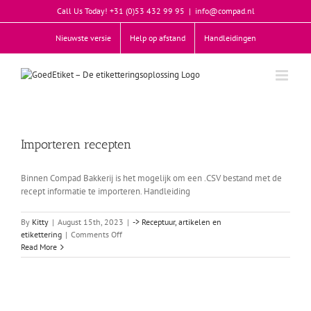
Skip
Call Us Today! +31 (0)53 432 99 95
|
info@compad.nl
to
content
Nieuwste versie
Help op afstand
Handleidingen
Importeren recepten
Binnen Compad Bakkerij is het mogelijk om een .CSV bestand met de
recept informatie te importeren. Handleiding
By
Kitty
|
August 15th, 2023
|
-> Receptuur, artikelen en
on
etikettering
|
Comments Off
Importeren
Read More
recepten