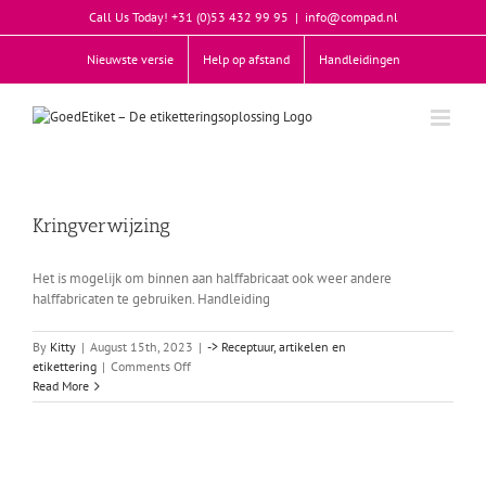
Skip
Call Us Today! +31 (0)53 432 99 95
|
info@compad.nl
to
content
Nieuwste versie
Help op afstand
Handleidingen
Kringverwijzing
Het is mogelijk om binnen aan halffabricaat ook weer andere
halffabricaten te gebruiken. Handleiding
By
Kitty
|
August 15th, 2023
|
-> Receptuur, artikelen en
on
etikettering
|
Comments Off
Kringverwijzing
Read More