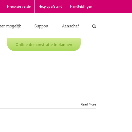
Nieuwste versie
Help op afstand
Handleidingen
er mogelijk
Support
Aanschaf
Online demonstratie inplannen
Read More