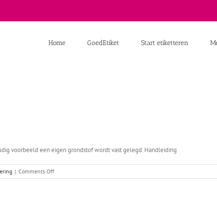
Home
GoedEtiket
Start etiketteren
Me
ig voorbeeld een eigen grondstof wordt vast gelegd. Handleiding
on
tering
|
Comments Off
Receptenbeheer
invoer
eigen
grondstof