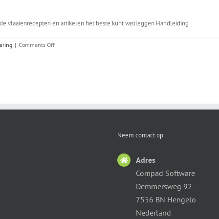
de vlaaienrecepten en artikelen het beste kunt vastleggen Handleiding
on
tering
|
Comments Off
Receptenbeheer
Vlaaien
Neem contact op
Adres
Compad Software
Demmersweg 92
7556 BN Hengelo
Nederland