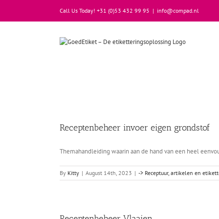
Skip
Call Us Today! +31 (0)53 432 99 95
|
info@compad.nl
to
content
Receptenbeheer invoer eigen grondstof
Themahandleiding waarin aan de hand van een heel eenvoud
By
Kitty
|
August 14th, 2023
|
-> Receptuur, artikelen en etiket
Receptenbeheer Vlaaien