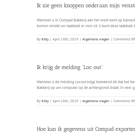
Ik zie geen knoppen onderaan mijn venst
Wanneer u in Compad Bakkerij aan het werk bent op bijvoorb
komen omdat uw taakbalk er voor zit. U kunt deze taakbalk ti
By
Kitty
|
April 18th, 2019
|
Algemene vragen
|
Comments Of
Ik krijg de melding “Loc out”
Wanneer u de melding Locout krijgt betekend dit dat het b
Bakkerij op uw computer op de achtergrond draait. In veel geva
By
Kitty
|
April 18th, 2019
|
Algemene vragen
|
Comments Of
Hoe kan ik gegevens uit Compad exporte