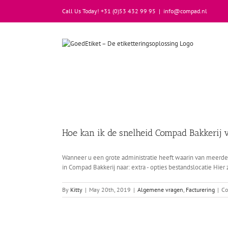
Skip
Call Us Today! +31 (0)53 432 99 95
|
info@compad.nl
to
content
Hoe kan ik de snelheid Compad Bakkerij 
Wanneer u een grote administratie heeft waarin van meerder
in Compad Bakkerij naar: extra - opties bestandslocatie Hier
By
Kitty
|
May 20th, 2019
|
Algemene vragen
,
Facturering
|
Co