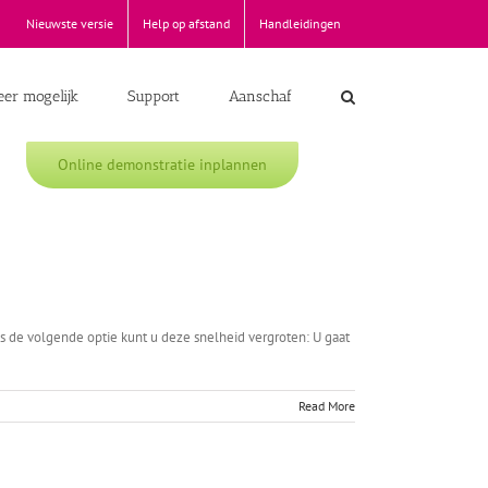
Nieuwste versie
Help op afstand
Handleidingen
er mogelijk
Support
Aanschaf
Online demonstratie inplannen
ls de volgende optie kunt u deze snelheid vergroten: U gaat
Read More