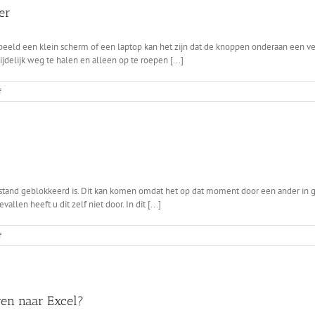
snelheid
er
Compad
Bakkerij
eeld een klein scherm of een laptop kan het zijn dat de knoppen onderaan een vens
vergroten?
jdelijk weg te halen en alleen op te roepen [...]
on
f
Ik
zie
geen
knoppen
onderaan
mijn
venster
estand geblokkeerd is. Dit kan komen omdat het op dat moment door een ander in 
llen heeft u dit zelf niet door. In dit [...]
on
f
Ik
krijg
de
melding
“Loc
ren naar Excel?
out”