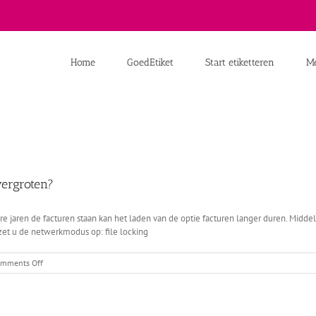
Home
GoedEtiket
Start etiketteren
Me
vergroten?
e jaren de facturen staan kan het laden van de optie facturen langer duren. Midde
 zet u de netwerkmodus op: file locking
on
mments Off
Hoe
kan
ik
de