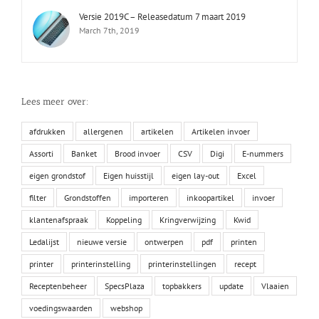
Versie 2019C – Releasedatum 7 maart 2019
March 7th, 2019
Lees meer over:
afdrukken
allergenen
artikelen
Artikelen invoer
Assorti
Banket
Brood invoer
CSV
Digi
E-nummers
eigen grondstof
Eigen huisstijl
eigen lay-out
Excel
filter
Grondstoffen
importeren
inkoopartikel
invoer
klantenafspraak
Koppeling
Kringverwijzing
Kwid
Ledalijst
nieuwe versie
ontwerpen
pdf
printen
printer
printerinstelling
printerinstellingen
recept
Receptenbeheer
SpecsPlaza
topbakkers
update
Vlaaien
voedingswaarden
webshop