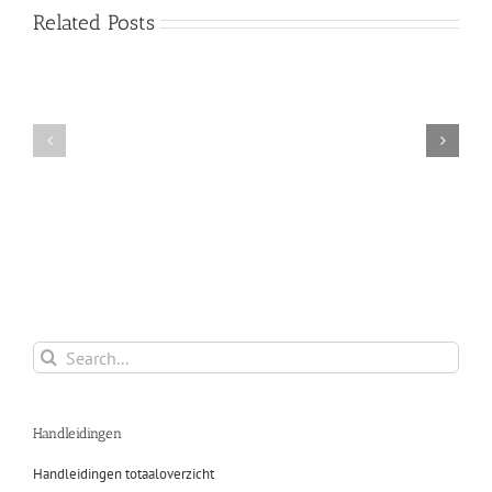
Related Posts
Specificatiebladen
Ontwerpstudio
als
printerinstelling
pdf
Search
for:
Handleidingen
Handleidingen totaaloverzicht