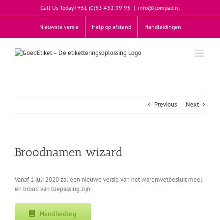
Skip
Call Us Today! +31 (0)53 432 99 95
|
info@compad.nl
to
content
Nieuwste versie
Help op afstand
Handleidingen
Previous
Next
Broodnamen wizard
Vanaf 1 juli 2020 zal een nieuwe versie van het warenwetbesluit meel
en brood van toepassing zijn.
Handleiding