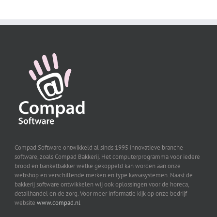
Compad Software ontwikkeld al sinds 1995 innovatieve branche
software, zoals Compad Bakkerij. Het computerprogramma voor iedere
brood en banketbakker welke gekoppeld kan worden aan onze
webshop en verschillende merken en type kassasystemen. Naast de
bakkerij software ontwikkelen wij ook oplossingen voor de horeca,
detailhandel en de zorg. Voor meer informatie kijk op onze bedrijf
website
www.compad.nl